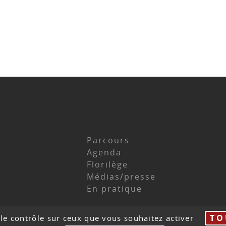
Parcours
Agenda
Florilège
Médias/presse
En pratique
 du site
Mentions légales
Contact
Haut de
TO
 le contrôle sur ceux que vous souhaitez activer