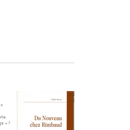
es
lle.
ge » ?