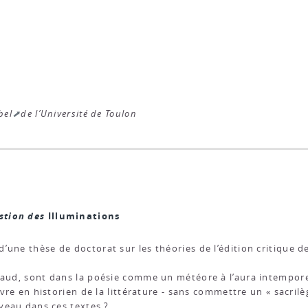
bel
de l’Université de Toulon
stion des
Illuminations
’une thèse de doctorat sur les théories de l’édition critique d
baud, sont dans la poésie comme un météore à l’aura intempore
re en historien de la littérature - sans commettre un « sacrilè
veau dans ces textes ?