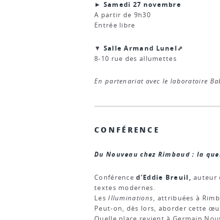
► Samedi 27 novembre
A partir de 9h30
Entrée libre
Salle Armand Lunel
▼
8-10 rue des allumettes
En partenariat avec le
laboratoire Ba
CONFÉRENCE
Du Nouveau chez Rimbaud : la que
d’Eddie Breuil,
Conférence
auteur d
textes modernes.
Les
Illuminations
, attribuées à Rim
Peut-on, dès lors, aborder cette œuv
Quelle place revient à Germain Nou