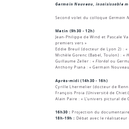
Germain Nouveau, insaisissable m
Second volet du colloque
Germain N
Matin (9h30 - 12h)
Jean-Philippe de Wind et Pascale V
premiers vers »
Eddie Breuil (docteur de Lyon 2) : « 
Michèle Gorenc (Babel, Toulon) : «
H
Guillaume Zeller : «
Floréal
ou Germa
Anthony Piana : « Germain Nouveau,
Après-midi (14h30 - 16h)
Cyrille Lhermelier (docteur de Renne
François Proia (Université de Chiet
Alain Paire : « L’univers pictural d
16h30 :
Projection du documentaire 
18h-19h :
Débat avec le réalisateur 