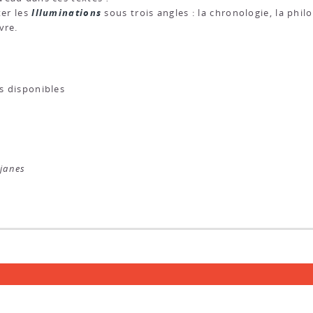
Illuminations
ter les
sous trois angles : la chronologie, la philo
vre.
es disponibles
éjanes