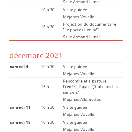
Salle Armand Lunel
10 h 30
Visite guidée
Méjanes-Vovelle
Projection du documentaire
16 h 30
"Le poète illuminé"
Salle Armand Lunel
décembre 2021
samedi 4
10 h 30
Visite guidée
Méjanes-Vovelle
Rencontre et signature
16 h
Frédéric Pajak, "J’irai dans les
sentiers"
Méjanes-Allumettes
samedi 11
10 h 30
Visite guidée
Méjanes-Vovelle
samedi 18
10 h 30
Visite guidée
Méjanes-Vovelle