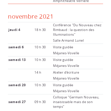
Amphithéâtre Verrière
novembre 2021
Conférence "Du Nouveau chez
jeudi 4
18 h 30
Rimbaud : la question des
Illuminations"
Salle Armand Lunel
samedi 6
10 h 30
Visite guidée
Méjanes-Vovelle
samedi 13
10 h 30
Visite guidée
Méjanes-Vovelle
14 h
Atelier d’écriture
Méjanes-Vovelle
samedi 20
10 h 30
Visite guidée
Méjanes-Vovelle
Colloque "Germain Nouveau,
samedi 27
09 h 30
insaisissable mais de son
temps"