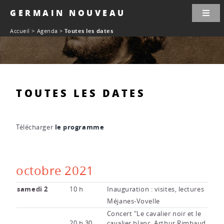
Panneau de gestion des cookies
GERMAIN NOUVEAU
Accueil
>
Agenda
>
Toutes les dates
TOUTES LES DATES
le programme
Télécharger
octobre 2021
samedi 2
10 h
Inauguration : visites, lectures
Méjanes-Vovelle
Concert "Le cavalier noir et le
20 h 30
cavalier blanc, Arthur Rimbaud