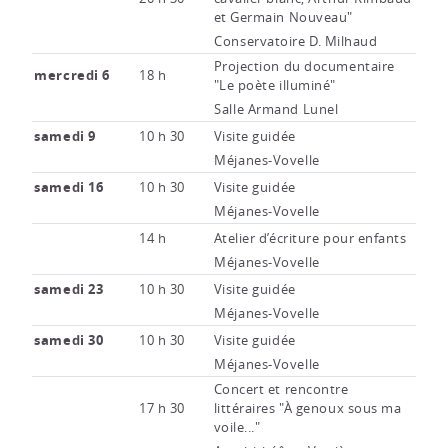
et Germain Nouveau"
Conservatoire D. Milhaud
Projection du documentaire
mercredi 6
18 h
"Le poète illuminé"
Salle Armand Lunel
samedi 9
10 h 30
Visite guidée
Méjanes-Vovelle
samedi 16
10 h 30
Visite guidée
Méjanes-Vovelle
14 h
Atelier d’écriture pour enfants
Méjanes-Vovelle
samedi 23
10 h 30
Visite guidée
Méjanes-Vovelle
samedi 30
10 h 30
Visite guidée
Méjanes-Vovelle
Concert et rencontre
17 h 30
littéraires "À genoux sous ma
voile..."