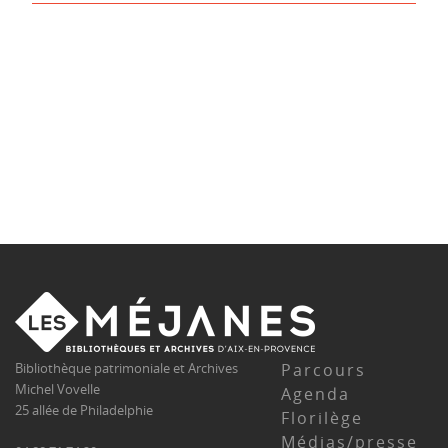
Parcours
Bibliothèque patrimoniale et Archives
Michel Vovelle
Agenda
25 allée de Philadelphie
Florilège
Médias/presse