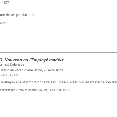
e 1879
une de ses productions.
 (214)
G. Nouveau ou l’Employé modèle
Ernest Delahaye
Dessin au verso d’une lettre, 23 avril 1878
10,5 x 13,2 cm
Delahaye (lui aussi fonctionnaire) taquine Nouveau sur l’assiduité de son trav
Bibliothèque littéraire Jacques Doucet, Paris, 7203 (167)