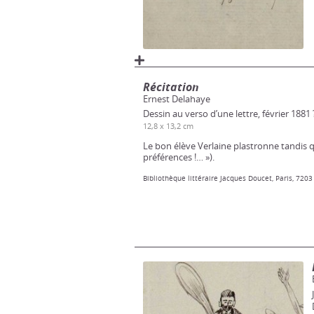
Récitation
Ernest Delahaye
Dessin au verso d’une lettre, février 1881 
12,8 x 13,2 cm
Le bon élève Verlaine plastronne tandis qu
préférences !… »).
Bibliothèque littéraire Jacques Doucet, Paris, 7203