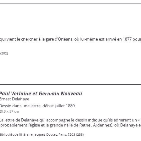
qui vient le chercher à la gare d’Orléans, où lui-même est arrivé en 1877 pou
 (202)
Paul Verlaine et Germain Nouveau
Ernest Delahaye
Dessin dans une lettre, début juillet 1880
20,3 x 37 cm
La lettre de Delahaye qui accompagne le dessin indique qu’ils admirent un « b
(probablement l’église et la grande halle de Rethel, Ardennes), où Delahaye e
Bibliothèque littéraire Jacques Doucet, Paris, 7203 (238)