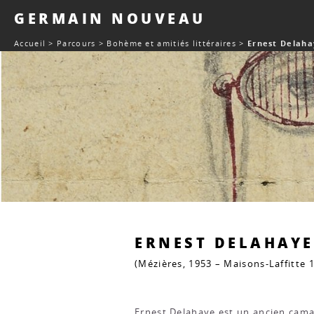
Panneau de gestion des cookies
GERMAIN NOUVEAU
Accueil
>
Parcours
>
Bohème et amitiés littéraires
>
Ernest Delaha
ERNEST DELAHAYE
(Mézières, 1953 – Maisons-Laffitte 
Ernest Delahaye est un ancien cama