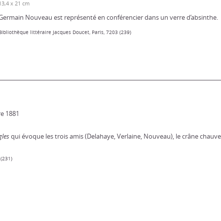
13,4 x 21 cm
Germain Nouveau est représenté en conférencier dans un verre d’absinthe.
Bibliothèque littéraire Jacques Doucet, Paris, 7203 (239)
re 1881
gles
qui évoque les trois amis (Delahaye, Verlaine, Nouveau), le crâne chauve
 (231)