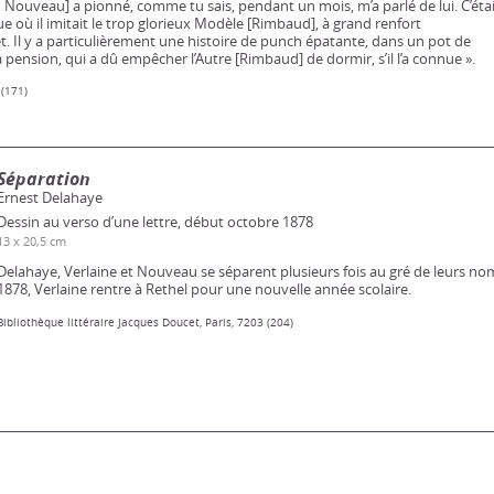
Nouveau] a pionné, comme tu sais, pendant un mois, m’a parlé de lui. C’étai
que où il imitait le trop glorieux Modèle [Rimbaud], à grand renfort
t. Il y a particulièrement une histoire de punch épatante, dans un pot de
ension, qui a dû empêcher l’Autre [Rimbaud] de dormir, s’il l’a connue ».
 (171)
Séparation
Ernest Delahaye
Dessin au verso d’une lettre, début octobre 1878
13 x 20,5 cm
Delahaye, Verlaine et Nouveau se séparent plusieurs fois au gré de leurs 
1878, Verlaine rentre à Rethel pour une nouvelle année scolaire.
Bibliothèque littéraire Jacques Doucet, Paris, 7203 (204)