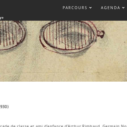
PARCOURS
AGENDA
ye
1930)
rade de classe et ami d’enfance d’Arthur Rimbaud. Germain No