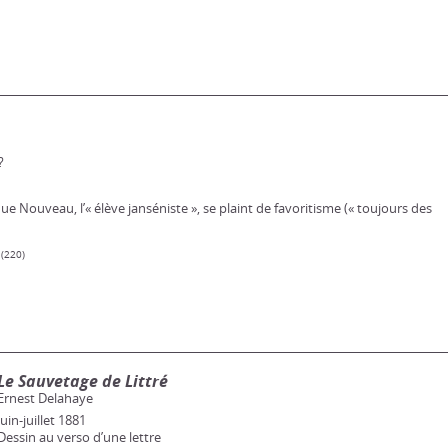
?
e Nouveau, l’« élève janséniste », se plaint de favoritisme (« toujours des
 (220)
Le Sauvetage de Littré
Ernest Delahaye
Juin-juillet 1881
Dessin au verso d’une lettre