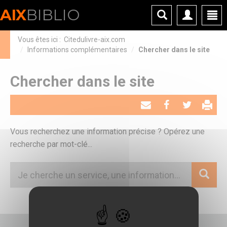
Panneau de gestion des cookies
AIX
BIBLIO
Vous êtes ici :
Citedulivre-aix.com
Informations complémentaires
Chercher dans le site
Chercher dans le site
Envoyer
Partager
Tweeter
par
Vous recherchez une information précise ? Opérez une
email
recherche par mot-clé...