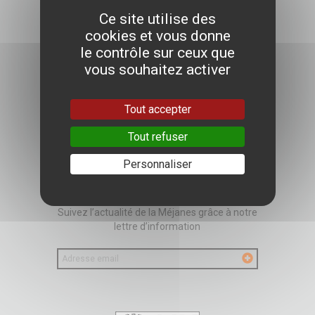
Ce site utilise des
cookies et vous donne
le contrôle sur ceux que
Infos pratiques
vous souhaitez activer
La bibliothèque
Le patrimoine
Catalogue et ressources
Tout accepter
À l'affiche
Méjanes numérique
Tout refuser
Personnaliser
NEWSLETTER
Suivez l’actualité de la Méjanes grâce à notre
lettre d’information
Votre
email