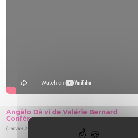
Angèlo Dà vi de Valérie Bernard
Conférence
(Janvier 2021)