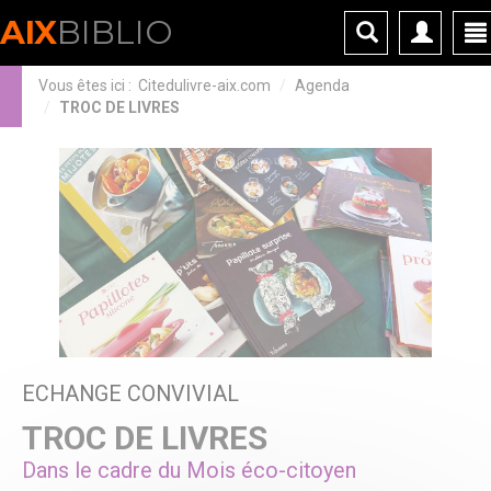
Panneau de gestion des cookies
AIX
BIBLIO
Vous êtes ici :
Citedulivre-aix.com
Agenda
TROC DE LIVRES
ECHANGE CONVIVIAL
TROC DE LIVRES
Dans le cadre du Mois éco-citoyen