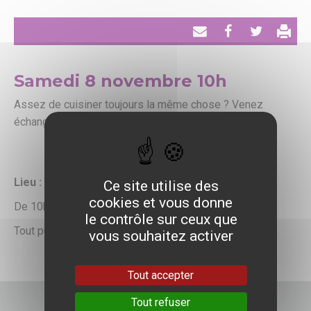
Envoyer
Partager
Tweeter
par
Samedi 8 novembre 10h
email
Assez de cuisiner toujours la même chose ? Venez
échanger vos livres de cuisine !
Retour vers toutes les dates
Lieu :
Bibliothèque des Deux Ormes
Ce site utilise des
cookies et vous donne
De 10h à 18h
le contrôle sur ceux que
Tout public
vous souhaitez activer
Tout accepter
Tout refuser