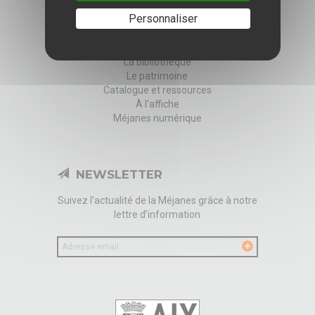
Personnaliser
Infos pratiques
La bibliothèque
Le patrimoine
Catalogue et ressources
À l'affiche
Méjanes numérique
NEWSLETTER
Suivez l’actualité de la Méjanes grâce à notre
lettre d’information
Votre
email