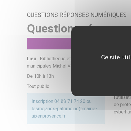
QUESTIONS RÉPONSES NUMÉRIQUES
Questions réponse
Ce site uti
Lieu :
Bibliothèque et archives
Vend
municipales Michel Vovelle
Ces rend
De 10h à 13h
besoins 
Tout public
ordinate
l’utilis
Inscription 04 88 71 74 20 ou
de prote
lesmejanes-patrimoine@mairie-
cyberha
aixenprovence.fr