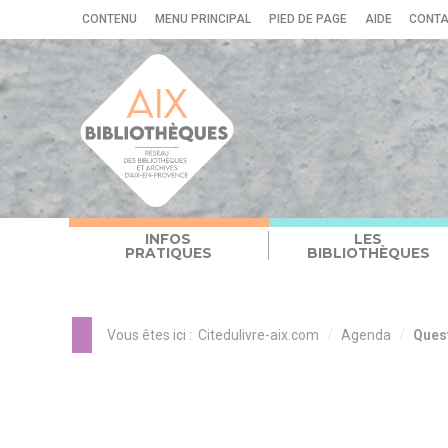
Panneau de gestion des cookies
CONTENU
MENU PRINCIPAL
PIED DE PAGE
AIDE
CONT
INFOS
LES
PRATIQUES
BIBLIOTHÈQUES
Vous êtes ici :
Citedulivre-aix.com
Agenda
Ques