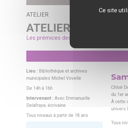
Ce site uti
ATELIER
ATELIER D’ÉCRIT
Les prémices des Promesses de l’aube
Lieu :
Bibliothèque et archives
Sam
municipales Michel Vovelle
Chloé De
De 14h à 16h
du 1er a
Intervenant :
Avec Emmanuelle
À cette 
Delafraye, écrivaine
univers l
Tous niveaux à partir de 18 ans
Tous niv