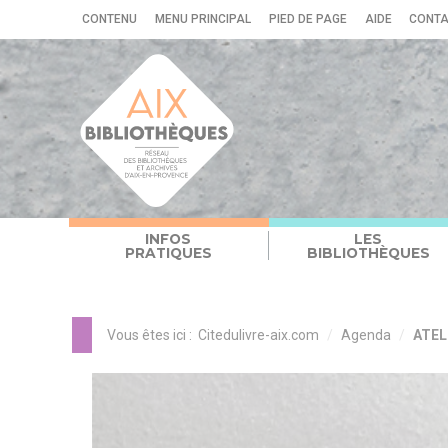
Panneau de gestion des cookies
CONTENU
MENU PRINCIPAL
PIED DE PAGE
AIDE
CONT
INFOS
LES
PRATIQUES
BIBLIOTHÈQUES
Vous êtes ici :
Citedulivre-aix.com
Agenda
ATEL