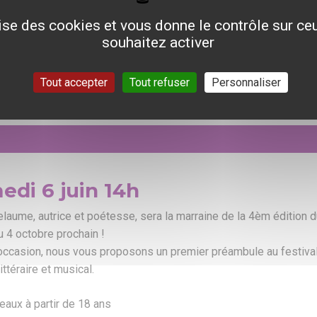
lise des cookies et vous donne le contrôle sur c
souhaitez activer
URE AUTOUR DE CHLOÉ D
Tout accepter
Tout refuser
Personnaliser
edi 6 juin 14h
laume, autrice et poétesse, sera la marraine de la 4èm édition d
u 4 octobre prochain !
occasion, nous vous proposons un premier préambule au festival, 
ittéraire et musical.
eaux à partir de 18 ans