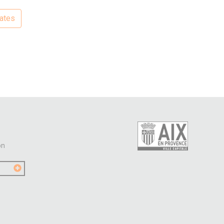
dates
on