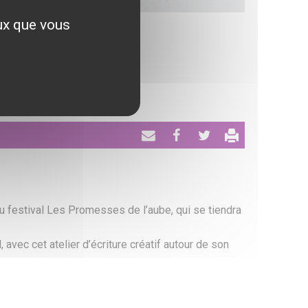
eux que vous
ELAUME
Envoyer
Partager
Tweeter
par
email
u festival Les Promesses de l’aube, qui se tiendra
avec cet atelier d’écriture créatif autour de son