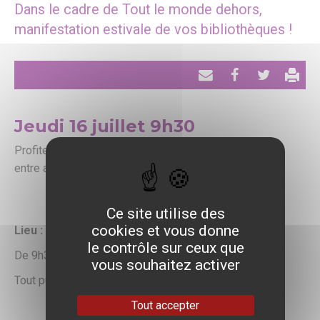
Dans le cadre de Tout le monde dehors,
manifestation estivale de vos bibliothèques !
Envoyer
Partager
Tweeter
par
Jeudi 16 juillet 9h30
email
Profitez d’un instant de détente ludique, en famille ou
entre amis.
Retour vers toutes les dates
Ce site utilise des
cookies et vous donne
Lieu :
Bibliothèque des Deux Ormes
le contrôle sur ceux que
De 9h30 à 11h30
vous souhaitez activer
Tout public
Tout accepter