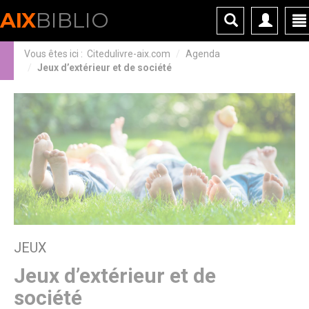
Panneau de gestion des cookies
AIX
BIBLIO
Vous êtes ici :
Citedulivre-aix.com
Agenda
Jeux d’extérieur et de société
JEUX
Jeux d’extérieur et de
société