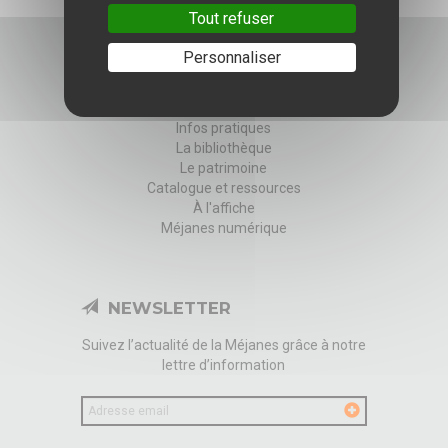
Tout refuser
Personnaliser
Infos pratiques
La bibliothèque
Le patrimoine
Catalogue et ressources
À l'affiche
Méjanes numérique
NEWSLETTER
Suivez l’actualité de la Méjanes grâce à notre
lettre d’information
Votre
email