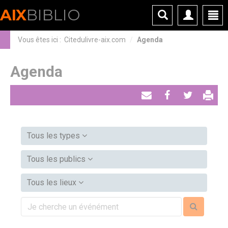
Panneau de gestion des cookies
AIX
BIBLIO
Vous êtes ici :
Citedulivre-aix.com
Agenda
Agenda
Envoyer
Partager
Tweeter
par
email
Tous les types
Tous les publics
Tous les lieux