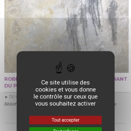
ROBERT LOBET : SAINT-JOHN PERSE, LE CHANT
Ce site utilise des
DU PAYSAGE
cookies et vous donne
le contrôle sur ceux que
► DU 6 SEPTEMBRE AU 26 OCTOBRE
vous souhaitez activer
Bibliothèque patrimoniale et archives municipales Michel-Vovelle
Tout accepter