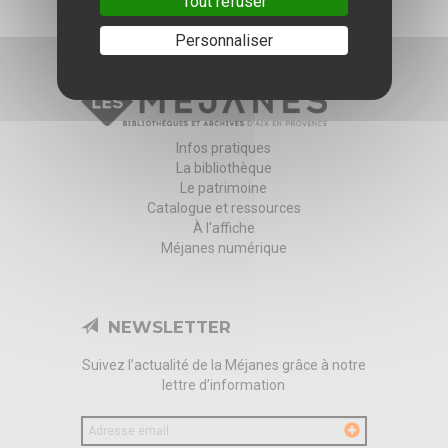
Tout refuser
Personnaliser
Infos pratiques
La bibliothèque
Le patrimoine
Catalogue et ressources
À l'affiche
Méjanes numérique
NEWSLETTER
Suivez l’actualité de la Méjanes grâce à notre
lettre d’information
Votre
email