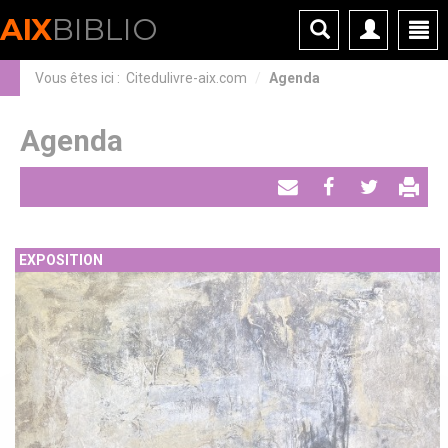
Panneau de gestion des cookies
AIX
BIBLIO
Vous êtes ici :
Citedulivre-aix.com
Agenda
Agenda
Envoyer
Partager
Tweeter
par
EXPOSITION
email