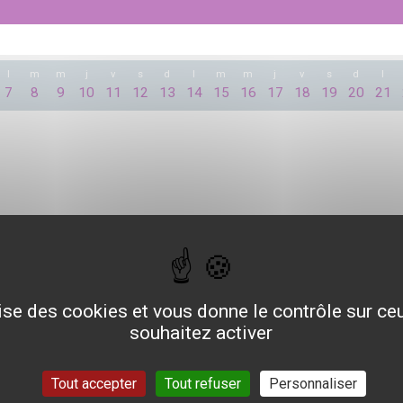
l
m
m
j
v
s
d
l
m
m
j
v
s
d
l
7
8
9
10
11
12
13
14
15
16
17
18
19
20
21
lise des cookies et vous donne le contrôle sur c
souhaitez activer
Tout accepter
Tout refuser
Personnaliser