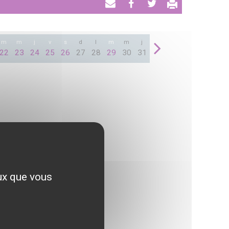
Envoyer
Partager
Tweeter
par
email
m
m
j
v
s
d
l
m
m
j
22
23
24
25
26
27
28
29
30
31
eux que vous