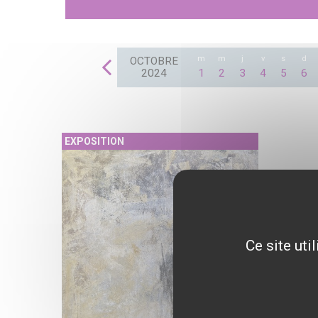
m
m
j
v
s
d
OCTOBRE
2024
1
2
3
4
5
6
EXPOSITION
Ce site uti