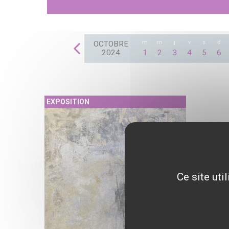
m
m
j
v
s
d
OCTOBRE
2024
1
2
3
4
5
6
EXPOSITION
Ce site uti