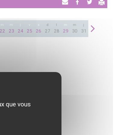
Envoyer
Partager
Tweeter
par
email
m
m
j
v
s
d
l
m
m
j
22
23
24
25
26
27
28
29
30
31
eux que vous