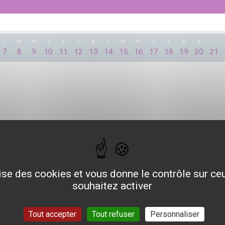
l
m
m
j
v
s
d
l
m
m
j
v
s
d
l
7
8
9
10
11
12
13
14
15
16
17
18
19
20
21
lise des cookies et vous donne le contrôle sur c
souhaitez activer
Tout accepter
Tout refuser
Personnaliser