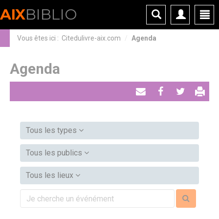
Panneau de gestion des cookies
AIX
BIBLIO
Vous êtes ici :
Citedulivre-aix.com
Agenda
Agenda
Envoyer
Partager
Tweeter
par
email
Tous les types
Tous les publics
Tous les lieux