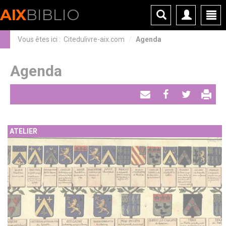
Panneau de gestion des cookies
AIX
BIBLIO
Vous êtes ici :
Citedulivre-aix.com
Agenda
Agenda
Envoyer
Partager
Tweeter
par
ATELIER
email