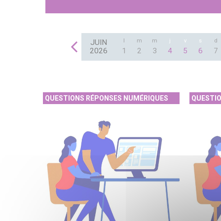
l
m
m
j
v
s
d
JUIN
2026
1
2
3
4
5
6
7
QUESTIONS RÉPONSES NUMÉRIQUES
QUESTI