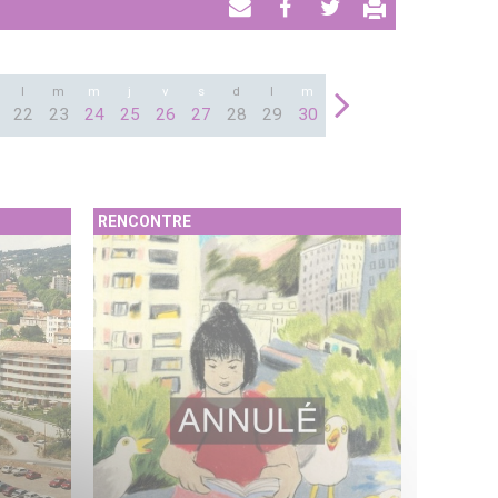
Envoyer
Partager
Tweeter
par
email
l
m
m
j
v
s
d
l
m
22
23
24
25
26
27
28
29
30
RENCONTRE