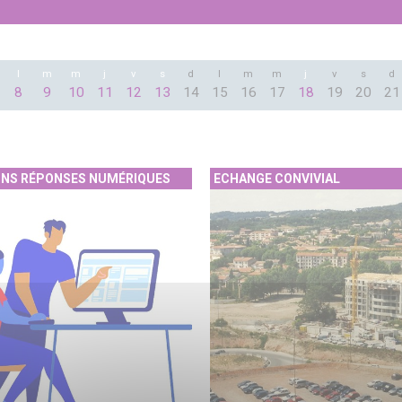
l
m
m
j
v
s
d
l
m
m
j
v
s
d
8
9
10
11
12
13
14
15
16
17
18
19
20
21
ONS RÉPONSES NUMÉRIQUES
ECHANGE CONVIVIAL