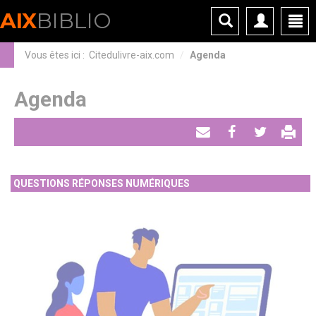
Panneau de gestion des cookies
AIX
BIBLIO
Vous êtes ici :
Citedulivre-aix.com
Agenda
Agenda
Envoyer
Partager
Tweeter
par
QUESTIONS RÉPONSES NUMÉRIQUES
email