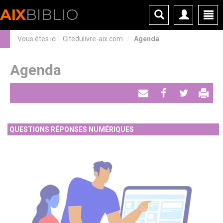
Panneau de gestion des cookies
AIX
BIBLIO
Vous êtes ici :
Citedulivre-aix.com
Agenda
Agenda
Envoyer
Partager
Tweeter
par
QUESTIONS RÉPONSES NUMÉRIQUES
email