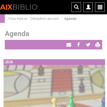
Panneau de gestion des cookies
AIX
BIBLIO
Vous êtes ici :
Citedulivre-aix.com
Agenda
Agenda
Envoyer
Partager
Tweeter
par
JEUX
email