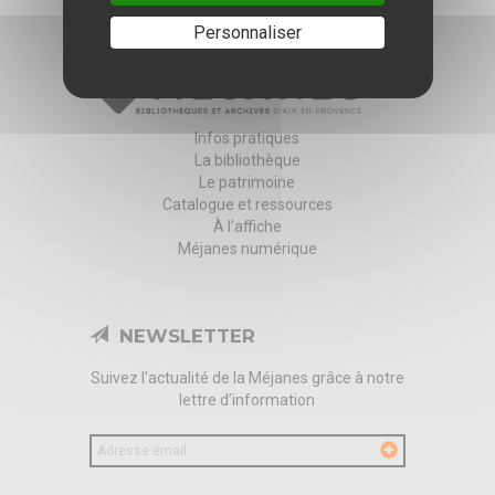
Personnaliser
Infos pratiques
La bibliothèque
Le patrimoine
Catalogue et ressources
À l'affiche
Méjanes numérique
NEWSLETTER
Suivez l’actualité de la Méjanes grâce à notre
lettre d’information
Votre
email