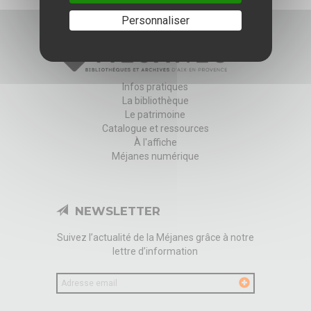
Personnaliser
Infos pratiques
La bibliothèque
Le patrimoine
Catalogue et ressources
À l'affiche
Méjanes numérique
NEWSLETTER
Suivez l’actualité de la Méjanes grâce à notre
lettre d’information
Votre
email