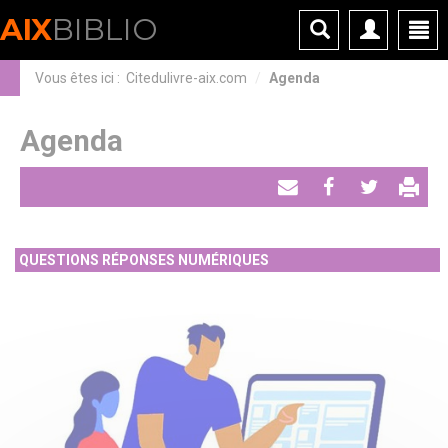
Panneau de gestion des cookies
AIX
BIBLIO
Vous êtes ici :
Citedulivre-aix.com
Agenda
Agenda
Envoyer
Partager
Tweeter
par
QUESTIONS RÉPONSES NUMÉRIQUES
email