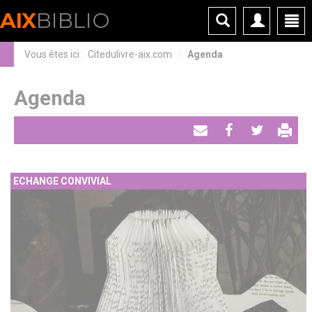
Panneau de gestion des cookies
AIX
BIBLIO
Vous êtes ici :
Citedulivre-aix.com
Agenda
Agenda
Envoyer
Partager
Tweeter
par
ECHANGE CONVIVIAL
email