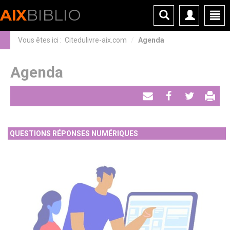
Panneau de gestion des cookies
AIX
BIBLIO
Vous êtes ici :
Citedulivre-aix.com
Agenda
Agenda
Envoyer
Partager
Tweeter
par
QUESTIONS RÉPONSES NUMÉRIQUES
email