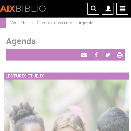
Panneau de gestion des cookies
AIX
BIBLIO
Vous êtes ici :
Citedulivre-aix.com
Agenda
Agenda
Envoyer
Partager
Tweeter
par
LECTURES ET JEUX
email