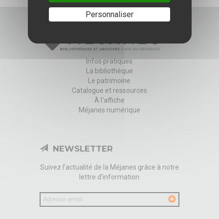
Personnaliser
Infos pratiques
La bibliothèque
Le patrimoine
Catalogue et ressources
À l'affiche
Méjanes numérique
NEWSLETTER
Suivez l’actualité de la Méjanes grâce à notre
lettre d’information
Votre
email