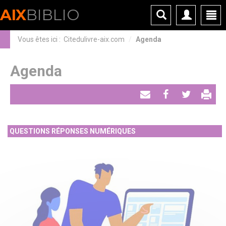
Panneau de gestion des cookies
AIX
BIBLIO
Vous êtes ici :
Citedulivre-aix.com
Agenda
Agenda
Envoyer
Partager
Tweeter
par
QUESTIONS RÉPONSES NUMÉRIQUES
email