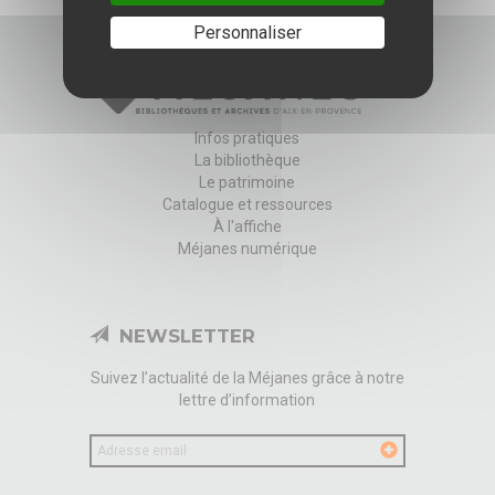
Personnaliser
Infos pratiques
La bibliothèque
Le patrimoine
Catalogue et ressources
À l'affiche
Méjanes numérique
NEWSLETTER
Suivez l’actualité de la Méjanes grâce à notre
lettre d’information
Votre
email