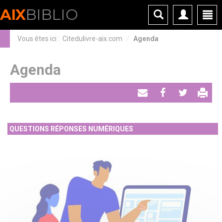
Panneau de gestion des cookies
AIX
BIBLIO
Vous êtes ici :
Citedulivre-aix.com
Agenda
Agenda
Envoyer
Partager
Tweeter
par
QUESTIONS RÉPONSES NUMÉRIQUES
email