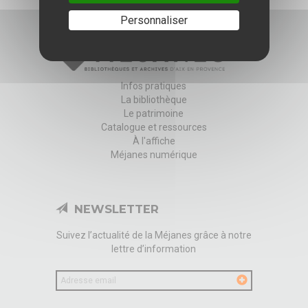
Personnaliser
Infos pratiques
La bibliothèque
Le patrimoine
Catalogue et ressources
À l'affiche
Méjanes numérique
NEWSLETTER
Suivez l’actualité de la Méjanes grâce à notre
lettre d’information
Votre
email