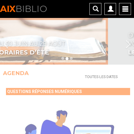
Panneau de gestion des cookies
AIX
BIBLIO
DEUX SÉLECTIONS POUR
VOTRE ÉTÉ !
LES PÉPITES DE L’ÉTÉ
AGENDA
TOUTES LES DATES
QUESTIONS RÉPONSES NUMÉRIQUES